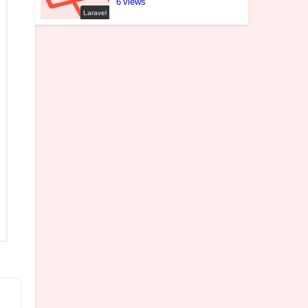
6
Laravel