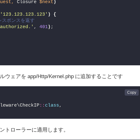
quest,
 Closure 
$next
)
 
'123.123.123.123'
)
{
レスポンスを返す
nauthorized.'
, 
401
)
;
;
 app/Http/Kernel.php に追加することです
dleware\CheckIP
::
class
,
ントローラーに適用します。