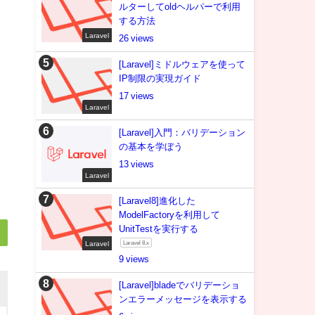
ルターしてoldヘルパーで利用
する方法
Laravel
26
[Laravel]ミドルウェアを使って
IP制限の実現ガイド
17
Laravel
[Laravel]入門：バリデーション
の基本を学ぼう
13
Laravel
[Laravel8]進化した
ModelFactoryを利用して
UnitTestを実行する
Laravel
Laravel 8.x
9
[Laravel]bladeでバリデーショ
ンエラーメッセージを表示する