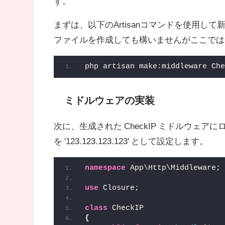
す。
まずは、以下のArtisanコマンドを使用
ファイルを作成しても構いませんがここでは
php artisan make:middleware Ch
ミドルウェアの実装
次に、生成された CheckIP ミドルウェ
を '123.123.123.123' として設定します。
namespace
 App\Http\Middleware;
use
 Closure;
class
 CheckIP
{