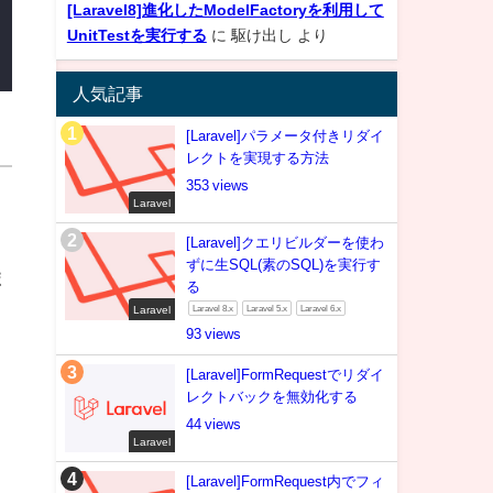
[Laravel8]進化したModelFactoryを利用して
UnitTestを実行する
に
駆け出し
より
人気記事
[Laravel]パラメータ付きリダイ
レクトを実現する方法
353
Laravel
[Laravel]クエリビルダーを使わ
ずに生SQL(素のSQL)を実行す
ポ
る
Laravel
Laravel 8.x
Laravel 5.x
Laravel 6.x
93
[Laravel]FormRequestでリダイ
レクトバックを無効化する
44
Laravel
[Laravel]FormRequest内でフィ