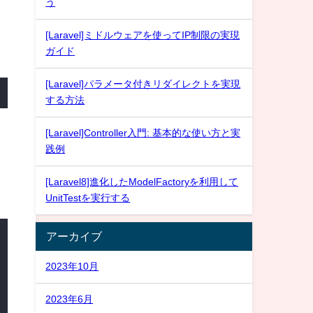
う
[Laravel]ミドルウェアを使ってIP制限の実現
ガイド
[Laravel]パラメータ付きリダイレクトを実現
する方法
[Laravel]Controller入門: 基本的な使い方と実
践例
[Laravel8]進化したModelFactoryを利用して
UnitTestを実行する
アーカイブ
2023年10月
2023年6月