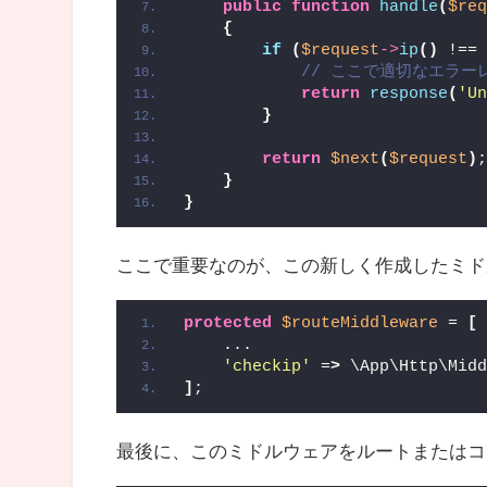
public
function
handle
(
$re
{
if
(
$request
->
ip
()
 !==
// ここで適切なエラー
return
response
(
'U
}
return
$next
(
$request
)
}
}
ここで重要なのが、この新しく作成したミドルウェアを
protected
$routeMiddleware
 = 
[
    ...
'checkip'
 =
>
 \App\Http\Mid
]
;
最後に、このミドルウェアをルートまたはコ