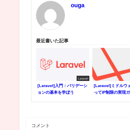
ouga
最近書いた記事
Laravel
[Laravel]入門：バリデーシ
[Laravel]ミドル
ョンの基本を学ぼう
ってIP制限の実現
コメント