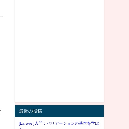
一
最近の投稿
回
[Laravel]入門：バリデーションの基本を学ぼ