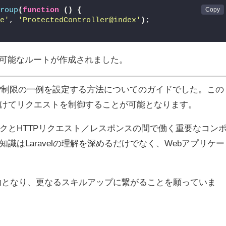
group
(
function
()
{
te'
, 
'ProtectedController@index'
)
;
ス可能なルートが作成されました。
、IP制限の一例を設定する方法についてのガイドでした。この
けてリクエストを制御することが可能となります。
クとHTTPリクエスト／レスポンスの間で働く重要なコン
はLaravelの理解を深めるだけでなく、Webアプリケー
の一助となり、更なるスキルアップに繋がることを願っていま